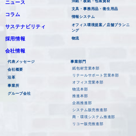
洋紙・板紙・包装資材
ニュース
文具・事務用品・衛生用品
コラム
情報システム
オフィス環境提案／店舗プランニ
サステナビリティ
ング
採用情報
物流
会社情報
代表メッセージ
事業部門
紙包材営業本部
会社概要
リテールサポート営業本部
沿革
オフィス営業本部
事業所
物流本部
グループ会社
推進本部
企画推進部
システム販売推進部
商・環境システム推進部
リコー販売推進部