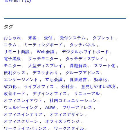
管理部門 (1)
タグ
おしゃれ
来客
受付
受付システム
タブレット
コラム
ミーティングボード
タッチパネル
リモート商談
Web会議
デジタルホワイトボード
電子黒板
タッチモニター
タッチディスプレイ
モニター
大型ディスプレイ
課題解決
スマート化
便利グッズ
デスクまわり
グループアドレス
エンゲージメント
立ち会議
健康経営
効率化
省力化
ライブオフィス
分科会
意見しやすい環境
改善ボード
デザインオフィス
リニューアル
オフィスレイアウト
社内コミュニケーション
ウェルビーイング
ABW
フリーアドレス
オフィスインテリア
オフィスデザイン
オフィスグリーン
オフィスラウンジ
ワークライフバランス
ワークスタイル