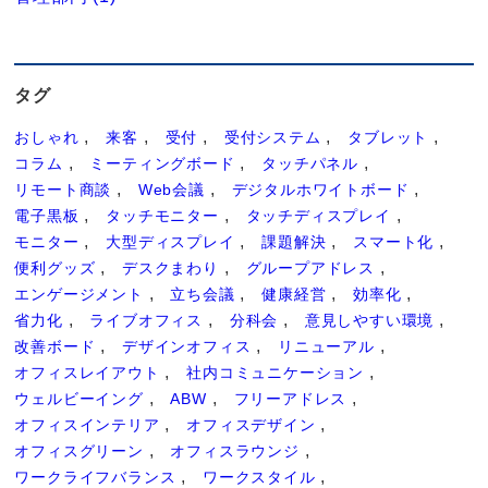
タグ
おしゃれ
来客
受付
受付システム
タブレット
コラム
ミーティングボード
タッチパネル
リモート商談
Web会議
デジタルホワイトボード
電子黒板
タッチモニター
タッチディスプレイ
モニター
大型ディスプレイ
課題解決
スマート化
便利グッズ
デスクまわり
グループアドレス
エンゲージメント
立ち会議
健康経営
効率化
省力化
ライブオフィス
分科会
意見しやすい環境
改善ボード
デザインオフィス
リニューアル
オフィスレイアウト
社内コミュニケーション
ウェルビーイング
ABW
フリーアドレス
オフィスインテリア
オフィスデザイン
オフィスグリーン
オフィスラウンジ
ワークライフバランス
ワークスタイル