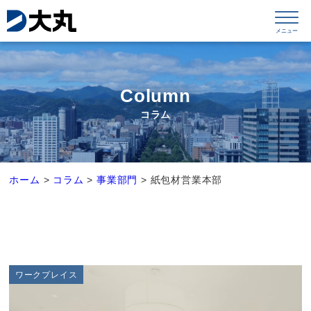
Column
コラム
ホーム
>
コラム
>
事業部門
>
紙包材営業本部
ワークプレイス