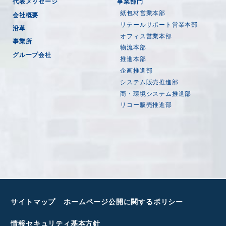
代表メッセージ
事業部門
紙包材営業本部
会社概要
リテールサポート営業本部
沿革
オフィス営業本部
事業所
物流本部
グループ会社
推進本部
企画推進部
システム販売推進部
商・環境システム推進部
リコー販売推進部
サイトマップ
ホームページ公開に関するポリシー
情報セキュリティ基本方針