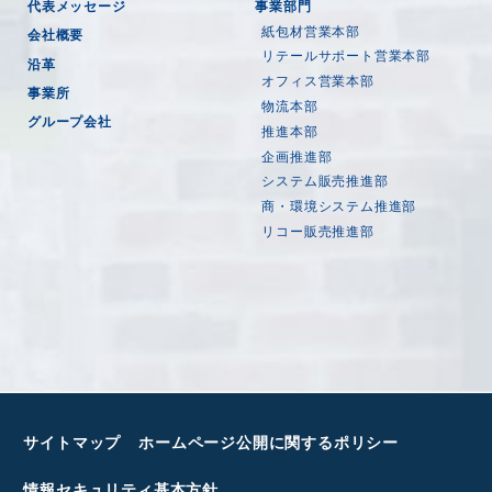
代表メッセージ
事業部門
紙包材営業本部
会社概要
リテールサポート営業本部
沿革
オフィス営業本部
事業所
物流本部
グループ会社
推進本部
企画推進部
システム販売推進部
商・環境システム推進部
リコー販売推進部
サイトマップ
ホームページ公開に関するポリシー
情報セキュリティ基本方針