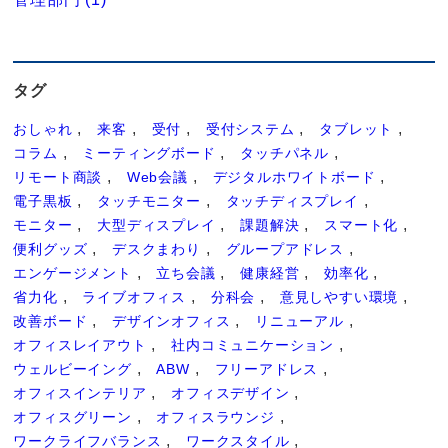
タグ
おしゃれ
来客
受付
受付システム
タブレット
コラム
ミーティングボード
タッチパネル
リモート商談
Web会議
デジタルホワイトボード
電子黒板
タッチモニター
タッチディスプレイ
モニター
大型ディスプレイ
課題解決
スマート化
便利グッズ
デスクまわり
グループアドレス
エンゲージメント
立ち会議
健康経営
効率化
省力化
ライブオフィス
分科会
意見しやすい環境
改善ボード
デザインオフィス
リニューアル
オフィスレイアウト
社内コミュニケーション
ウェルビーイング
ABW
フリーアドレス
オフィスインテリア
オフィスデザイン
オフィスグリーン
オフィスラウンジ
ワークライフバランス
ワークスタイル