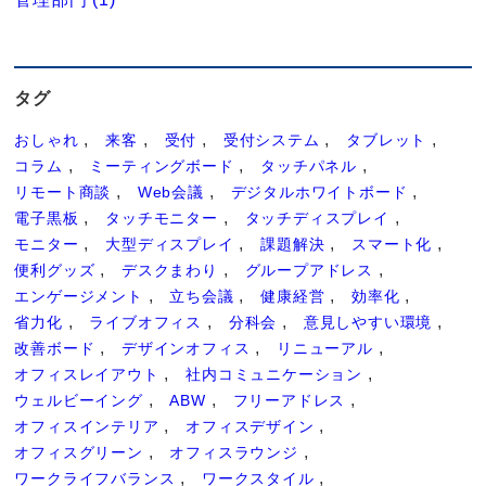
タグ
おしゃれ
来客
受付
受付システム
タブレット
コラム
ミーティングボード
タッチパネル
リモート商談
Web会議
デジタルホワイトボード
電子黒板
タッチモニター
タッチディスプレイ
モニター
大型ディスプレイ
課題解決
スマート化
便利グッズ
デスクまわり
グループアドレス
エンゲージメント
立ち会議
健康経営
効率化
省力化
ライブオフィス
分科会
意見しやすい環境
改善ボード
デザインオフィス
リニューアル
オフィスレイアウト
社内コミュニケーション
ウェルビーイング
ABW
フリーアドレス
オフィスインテリア
オフィスデザイン
オフィスグリーン
オフィスラウンジ
ワークライフバランス
ワークスタイル