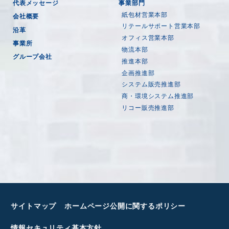
代表メッセージ
事業部門
紙包材営業本部
会社概要
リテールサポート営業本部
沿革
オフィス営業本部
事業所
物流本部
グループ会社
推進本部
企画推進部
システム販売推進部
商・環境システム推進部
リコー販売推進部
サイトマップ
ホームページ公開に関するポリシー
情報セキュリティ基本方針