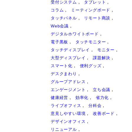
受付システム
タブレット
コラム
ミーティングボード
タッチパネル
リモート商談
Web会議
デジタルホワイトボード
電子黒板
タッチモニター
タッチディスプレイ
モニター
大型ディスプレイ
課題解決
スマート化
便利グッズ
デスクまわり
グループアドレス
エンゲージメント
立ち会議
健康経営
効率化
省力化
ライブオフィス
分科会
意見しやすい環境
改善ボード
デザインオフィス
リニューアル