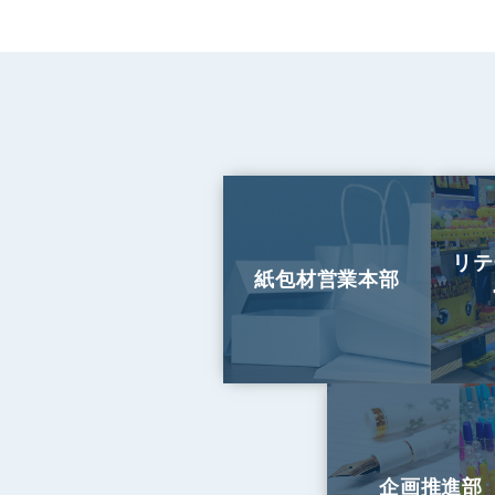
リテ
紙包材営業本部
企画推進部