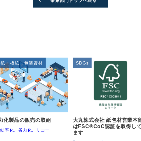
事業部門トップへ戻る
洋紙・板紙・包装資材
SDGs
力化製品の販売の取組
大丸株式会社 紙包材営業本
はFSC®CoC認証を取得し
効率化
省力化
リコー
ます