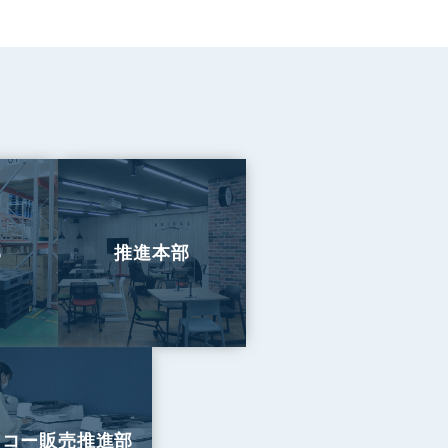
部
推進本部
リコー販売推進部