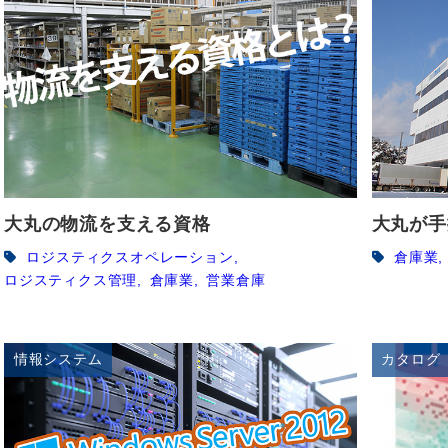
大丸の物流を支える資格
大丸が手
ロジスティクスオペレーション
倉庫業
ロジスティクス管理
倉庫業
営業倉庫
情報システム
カタログ