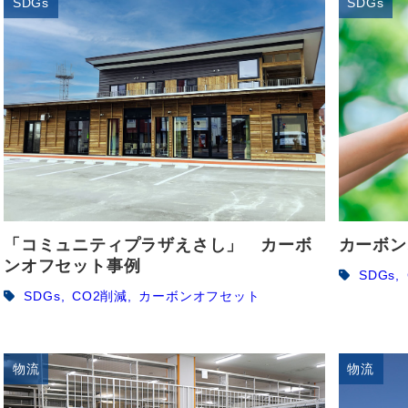
SDGs
SDGs
「コミュニティプラザえさし」 カーボ
カーボン
ンオフセット事例
SDGs
SDGs
CO2削減
カーボンオフセット
物流
物流