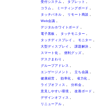
受付システム
タブレット
コラム
ミーティングボード
タッチパネル
リモート商談
Web会議
デジタルホワイトボード
電子黒板
タッチモニター
タッチディスプレイ
モニター
大型ディスプレイ
課題解決
スマート化
便利グッズ
デスクまわり
グループアドレス
エンゲージメント
立ち会議
健康経営
効率化
省力化
ライブオフィス
分科会
意見しやすい環境
改善ボード
デザインオフィス
リニューアル