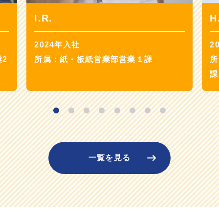
I.R.
H
2024年入社
2
2
所属：紙・板紙営業部営業１課
所
課
1
2
3
4
5
6
7
8
一覧を見る