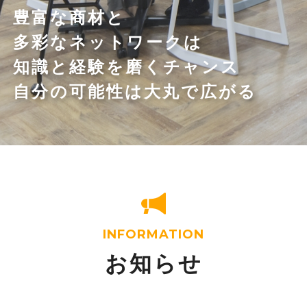
座談会
豊富な商材と
多彩なネットワークは
働いて良かった10選
知識と経験を磨くチャンス
大丸の1日
自分の可能性は大丸で広がる
募集要項
お問い合わせ
INFORMATION
お知らせ